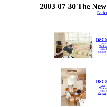
2003-07-30 The New
Back t
DSC0
Low
:
Medium
High
: 
Original
DSC0
Low
:
Medium
High
: 
Original