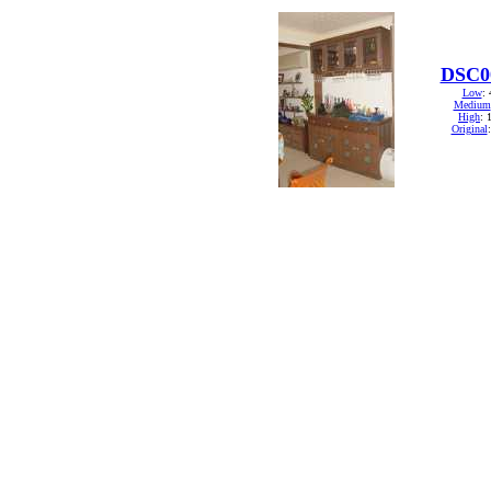
DSC0
Low
:
Medium
High
: 
Original