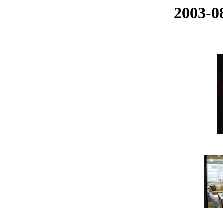
2003-0