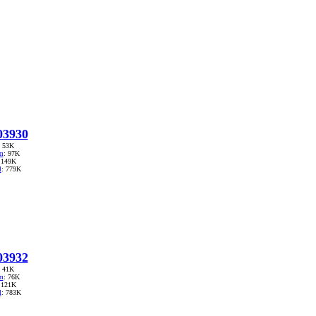
3930
: 53K
m
: 97K
 149K
l
: 779K
3932
: 41K
m
: 76K
 121K
l
: 783K