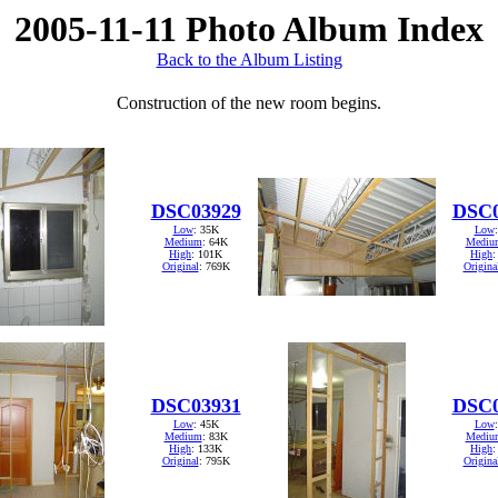
2005-11-11 Photo Album Index
Back to the Album Listing
Construction of the new room begins.
DSC03929
DSC0
Low
: 35K
Low
Medium
: 64K
Mediu
High
: 101K
High
:
Original
: 769K
Origina
DSC03931
DSC0
Low
: 45K
Low
Medium
: 83K
Mediu
High
: 133K
High
:
Original
: 795K
Origina