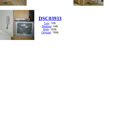
DSC03933
Low
: 33K
Medium
: 64K
High
: 103K
Original
: 789K