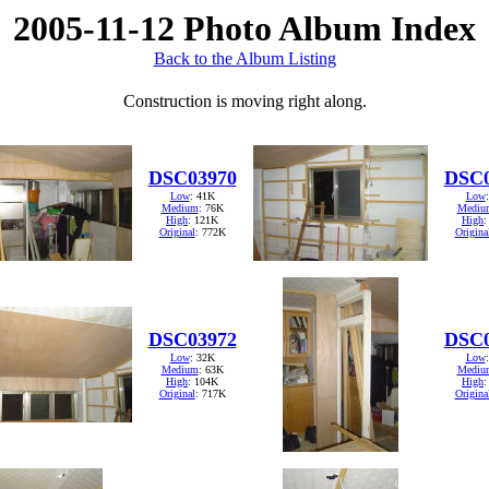
2005-11-12 Photo Album Index
Back to the Album Listing
Construction is moving right along.
DSC03970
DSC0
Low
: 41K
Low
Medium
: 76K
Mediu
High
: 121K
High
:
Original
: 772K
Origina
DSC03972
DSC0
Low
: 32K
Low
Medium
: 63K
Mediu
High
: 104K
High
:
Original
: 717K
Origina