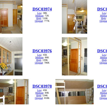
DSC03974
DSC0
Low
: 38K
Low
Medium
: 72K
Mediu
High
: 116K
High
:
Original
: 777K
Origina
DSC03976
DSC0
Low
: 45K
Low
Medium
: 86K
Mediu
High
: 139K
High
Original
: 786K
Origina
DSC03978
DSC0
Low
: 45K
Low
Medium
: 84K
Mediu
High
: 134K
High
:
Original
: 818K
Origina