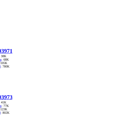
3971
: 38K
m
: 68K
 105K
l
: 780K
3973
: 41K
m
: 77K
 123K
l
: 802K