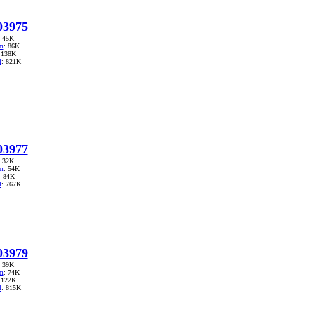
3975
: 45K
m
: 86K
 138K
l
: 821K
3977
: 32K
m
: 54K
: 84K
l
: 767K
3979
: 39K
m
: 74K
 122K
l
: 815K