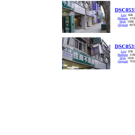
DSC053
Low
: 66K
Medium
: 125
High
: 198K
Original
: 807
DSC053
Low
: 63K
Medium
: 118
High
: 185K
Original
: 791