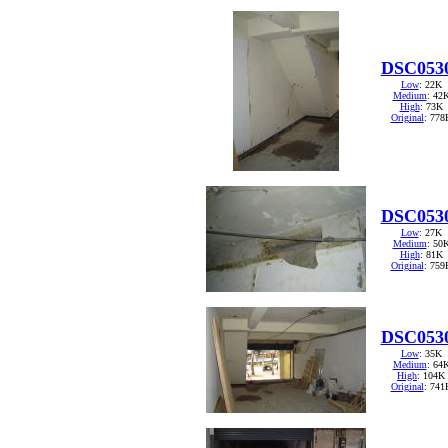
DSC053
Low
: 22K
Medium
: 42
High
: 73K
Original
: 778
DSC053
Low
: 27K
Medium
: 50
High
: 81K
Original
: 759
DSC053
Low
: 35K
Medium
: 64
High
: 104K
Original
: 741