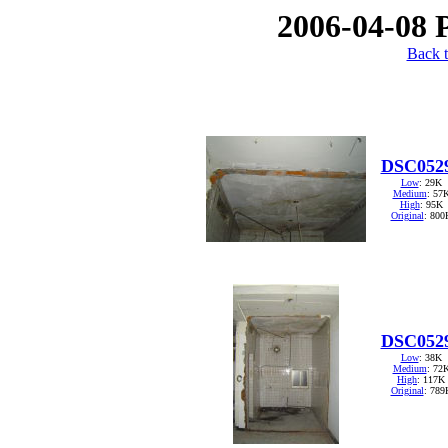
2006-04-08 
Back t
DSC052
Low
: 29K
Medium
: 57
High
: 95K
Original
: 800
DSC052
Low
: 38K
Medium
: 72
High
: 117K
Original
: 789