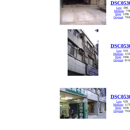
DSC053
Low
: 38K
Medium
: 77
High
: 129K
Original
: 795
DSC053
Low
: 61K
Medium
: 121
High
: 196K
Original
: 811
DSC053
Low
: 62K
Medium
: 117
High
: 183K
Original
: 791